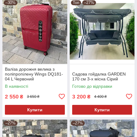
–30%
Топ
–27%
Валіза дорожня велика з
поліпропілену Wings DQ181-
Садова гойдалка GARDEN
04 L Червоний
170 см 3-х місна Сірий
В наявності
Готово до відправки
2 550
3 200
₴
₴
3 650 ₴
4 400 ₴
Купити
Купити
–27%
–27%