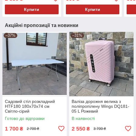
Купити
Купити
Акційні пропозиції та новинки
–37%
–31%
Садовий стіл розкладний
Валіза дорожня велика з
HTF180 180х70х74 см
поліпропілену Wings DQ181-
Світло-сірий
05 L Рожевий
Готово до відправки
В наявності
1 700
2 550
₴
₴
2 700 ₴
3 700 ₴