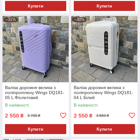
Купити
Купити
–31%
–30%
Валіза дорожня велика з
Валіза дорожня велика з
поліпропілену Wings DQ181-
поліпропілену Wings DQ181-
05 L Фіолетовий
04 L Білий
В наявності
В наявності
2 550
2 550
₴
₴
3 700 ₴
3 650 ₴
Купити
Купити