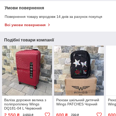
Умови повернення
Повернення товару впродовж 14 днів за рахунок покупця
Всі умови повернення
Подібні товари компанії
Валіза дорожня велика з
Рюкзак шкільний дитячий
Рюкз
поліпропілену Wings
Wings PATCHES Чорний
Win
DQ181-04 L Червоний
2 550
600
600
₴
₴
3 650 ₴
700 ₴