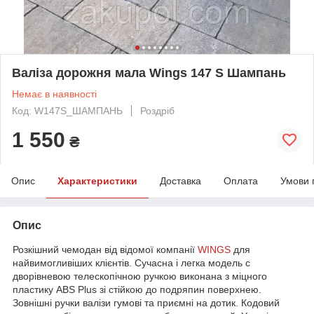
Валіза дорожня мала Wings 147 S Шампань
Немає в наявності
Код: W147S_ШАМПАНЬ
Роздріб
1 550
₴
Опис
Характеристики
Доставка
Оплата
Умови 
Опис
Розкішний чемодан від відомої компанії
WINGS
для
найвимогливіших клієнтів. Сучасна і легка модель c
дворівневою телескопічною ручкою виконана з міцного
пластику ABS Plus зі стійкою до подряпин поверхнею.
Зовнішні ручки валізи гумові та приємні на дотик. Кодовий