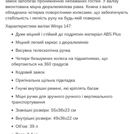
замок запобігає проникненню небажаних гостей. У валізу
вмонтована міцна дюралюмінієва рама. Кожна з валіз
обладнана чотирма поворотними колесами, що забезпечують
стабільність і легкість руху на будь-якій поверхні.
Характеристики валізи Wings 147:
Дуже міцний і стійкий до подряпин матеріал ABS Plus
Міцний легкий каркас з дюралюмінію
Висувна телескопічна ручка
Чотири безшумних колеса на підшипниках, що
обертаються на 360 градусів
Кодовий замок
Оригінальна щільна підкладка
Гнучкі внутрішні ремені, які кріплять багаж
Міцні ручки для зручного ручного і вертикального
транспортування
Зовнішні розміри: 55x38x23 см
Внутрішні розміри: 49x36x22 см
Об'єм: 39 л