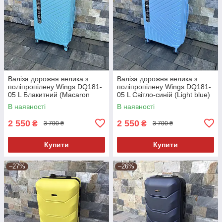
Валіза дорожня велика з
Валіза дорожня велика з
поліпропілену Wings DQ181-
поліпропілену Wings DQ181-
05 L Блакитний (Macaron
05 L Світло-синій (Light blue)
blue)
В наявності
В наявності
2 550
2 550
₴
₴
3 700 ₴
3 700 ₴
Купити
Купити
–27%
–26%