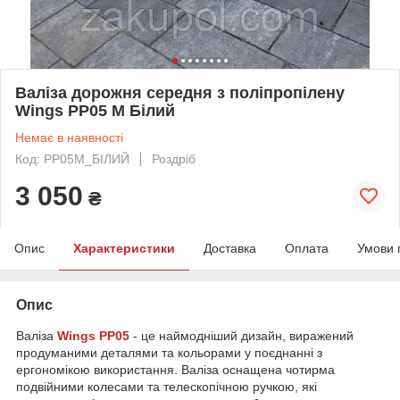
Валіза дорожня середня з поліпропілену
Wings PP05 M Білий
Немає в наявності
Код: PP05M_БІЛИЙ
Роздріб
3 050
₴
Опис
Характеристики
Доставка
Оплата
Умови 
Опис
Валіза
Wings PP05
- це наймодніший дизайн, виражений
продуманими деталями та кольорами у поєднанні з
ергономікою використання. Валіза оснащена чотирма
подвійними колесами та телескопічною ручкою, які