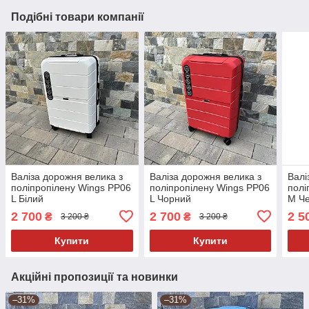
Подібні товари компанії
Валіза дорожня велика з
Валіза дорожня велика з
Валі
поліпропілену Wings PP06
поліпропілену Wings PP06
полі
L Білий
L Чорний
M Ч
2 700
2 700
2 5
₴
₴
3 200 ₴
3 200 ₴
Купити
Купити
Акційні пропозиції та новинки
–31%
–31%