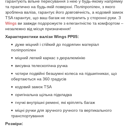
гарантують вільне пересування з нею у будь-якому напрямку
та практично на будь-якій поверхні. Поліпропілен, з якого
зроблена валіза, гарантує його довговічність, а кодовий замок
TSA гарантує, що ваш багаж не потрапить у сторонні руки. З
Wings
ви завжди подорожуєте з елегантністю та комфортом –
незалежно від місця призначення!
Характеристики валізи Wings PP05:
дуже міцний і стійкий до подряпин матеріал
поліпропілен
міцний легкий каркас з дюралюмінію
висувна телескопічна ручка
чотири подвійні безшумні колеса на підшипниках, що
обертаються на 360 градусів
кодовий замок TSA
оригінальна щільна підкладка
гнучкі внутрішні ремені, які кріплять багаж
міцні ручки для зручного ручного та вертикального
транспортування
Розміри: