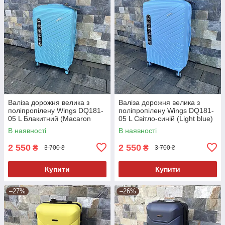
Валіза дорожня велика з
Валіза дорожня велика з
поліпропілену Wings DQ181-
поліпропілену Wings DQ181-
05 L Блакитний (Macaron
05 L Світло-синій (Light blue)
blue)
В наявності
В наявності
2 550
2 550
₴
₴
3 700 ₴
3 700 ₴
Купити
Купити
–27%
–26%