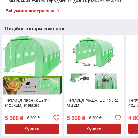
Повернення товару впродовж 14 днів за рахунок покупця
Всі умови повернення
Подібні товари компанії
Теплиця парник 12m²
Теплиця MALATEC 4х3х2
Теп
(4x3x2м) Мalatec
м 12м²
4х2,
5 500
5 500
4 8
₴
₴
6 200 ₴
6 300 ₴
Купити
Купити