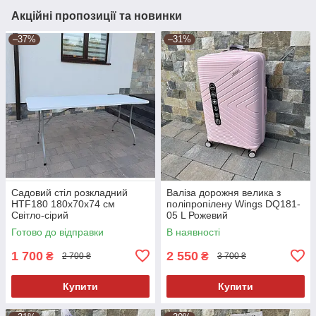
Акційні пропозиції та новинки
–37%
–31%
Садовий стіл розкладний
Валіза дорожня велика з
HTF180 180х70х74 см
поліпропілену Wings DQ181-
Світло-сірий
05 L Рожевий
Готово до відправки
В наявності
1 700
2 550
₴
₴
2 700 ₴
3 700 ₴
Купити
Купити