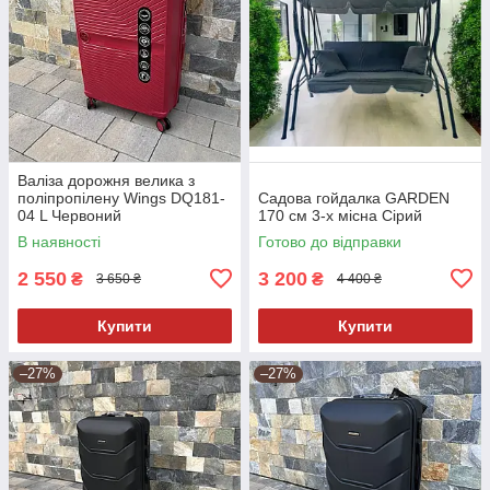
Валіза дорожня велика з
поліпропілену Wings DQ181-
Садова гойдалка GARDEN
04 L Червоний
170 см 3-х місна Сірий
В наявності
Готово до відправки
2 550
3 200
₴
₴
3 650 ₴
4 400 ₴
Купити
Купити
–27%
–27%