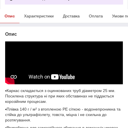
Опис
Характеристики
Доставка
Оплата
Умови п
Опис
▪️Каркас складається з оцинкованих труб діаметром 25 мм.
Посилена структура ні при яких обставинах не піддається
корозійним процесам.
▪️Плівка 140 г / м² з втопленою PE сіткою - водонепроникна та
стійка до ультрафіолету, товста, міцна і не схильна до
розтягування.
▪️Розроблена для самостійного збирання в домашніх умовах.