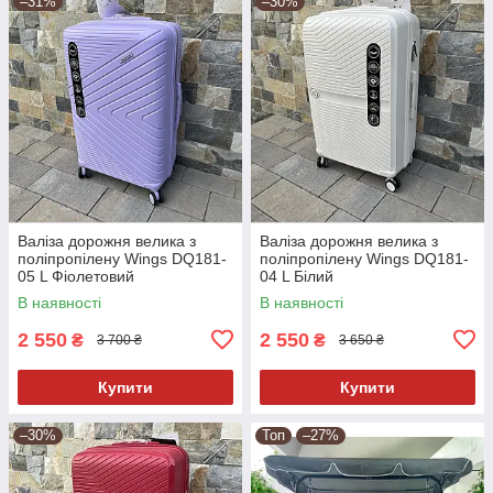
–31%
–30%
Валіза дорожня велика з
Валіза дорожня велика з
поліпропілену Wings DQ181-
поліпропілену Wings DQ181-
05 L Фіолетовий
04 L Білий
В наявності
В наявності
2 550
2 550
₴
₴
3 700 ₴
3 650 ₴
Купити
Купити
–30%
Топ
–27%