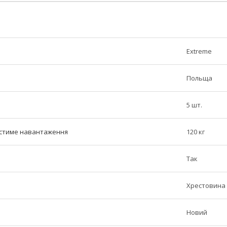
Extreme
Польща
5 шт.
стиме навантаження
120 кг
Так
Хрестовина 
Новий