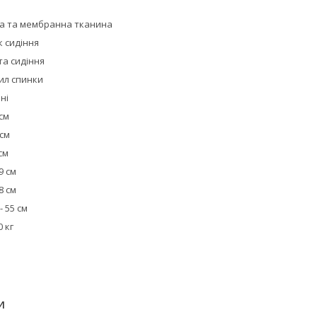
іра та мембранна тканина
к сидіння
та сидіння
ил спинки
ні
 см
 см
см
9 см
8 см
- 55 см
 кг
И