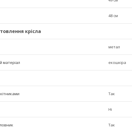
48 см
товлення крісла
метал
й матеріал
екошкіра
окітниками
Так
Ні
оловник
Так