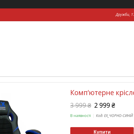
Дружби, 17
Комп‘ютерне крісл
3 999 ₴
2 999 ₴
В наявності
Код:
EX_ЧОРНО-СИНІЙ
Купити