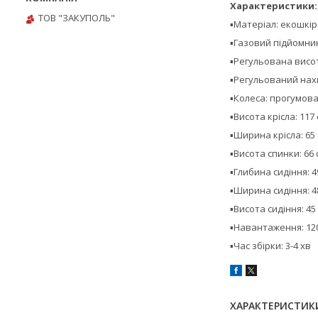
Характеристики:
ТОВ "ЗАКУПОЛЬ"
▪️Матеріал: екошк
▪️Газовий підйомни
▪️Регульована висо
▪️Регульований нах
▪️Колеса: прогумова
▪️Висота крісла: 117
▪️Ширина крісла: 65
▪️Висота спинки: 66 
▪️Глибина сидіння: 4
▪️Ширина сидіння: 4
▪️Висота сидіння: 45 
▪️Навантаження: 120
▪️Час збірки: 3-4 хв
ХАРАКТЕРИСТИК