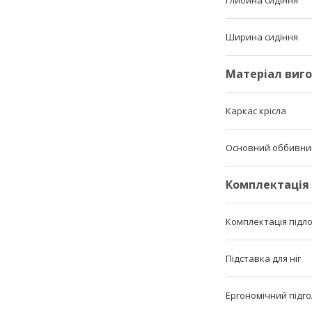
Ширина сидіння
Матеріал виго
Каркас крісла
Основний оббивни
Комплектація
Комплектація підл
Підставка для ніг
Ергономічний підг