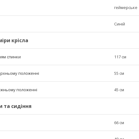
геймерське
Синій
міри крісла
ням спинки
117 см
верхньому положенні
55 см
нижньому положенні
45 см
и та сидіння
66 см
49 см