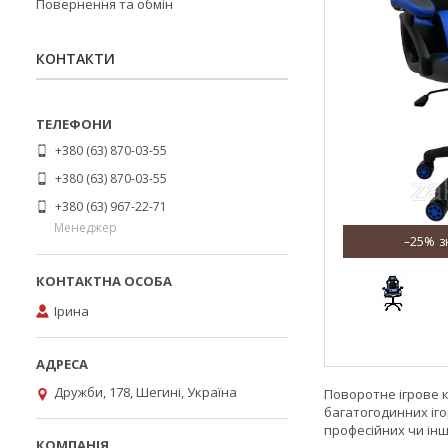
Повернення та обмін
КОНТАКТИ
+380 (63) 870-03-55
+380 (63) 870-03-55
+380 (63) 967-22-71
Менеджер
–25%
Ірина
Дружби, 178, Шегині, Україна
Поворотне ігрове 
багатогодинних іго
професійних чи ін