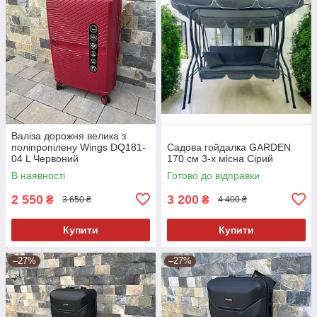
Валіза дорожня велика з
поліпропілену Wings DQ181-
Садова гойдалка GARDEN
04 L Червоний
170 см 3-х місна Сірий
В наявності
Готово до відправки
2 550
3 200
₴
₴
3 650 ₴
4 400 ₴
Купити
Купити
–27%
–27%