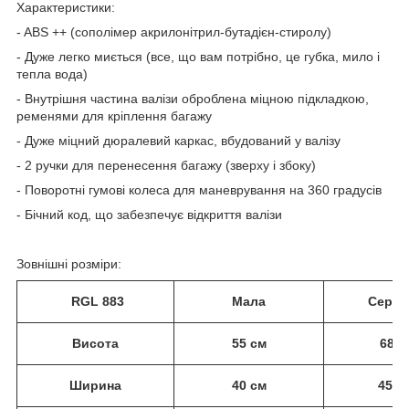
Характеристики:
- ABS ++ (сополімер акрилонітрил-бутадієн-стиролу)
- Дуже легко миється (все, що вам потрібно, це губка, мило і
тепла вода)
- Внутрішня частина валізи оброблена міцною підкладкою,
ременями для кріплення багажу
- Дуже міцний дюралевий каркас, вбудований у валізу
- 2 ручки для перенесення багажу (зверху і збоку)
- Поворотні гумові колеса для маневрування на 360 градусів
- Бічний код, що забезпечує відкриття валізи
Зовнішні розміри:
RGL 883
Мала
Серед
Висота
55 см
68 с
Ширина
40 см
45 с