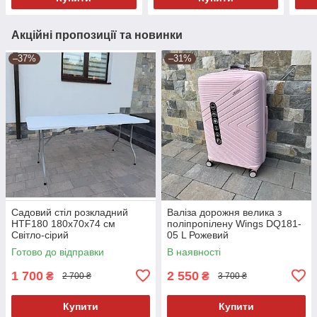
Акційні пропозиції та новинки
–37%
–31%
Садовий стіл розкладний
Валіза дорожня велика з
HTF180 180х70х74 см
поліпропілену Wings DQ181-
Світло-сірий
05 L Рожевий
Готово до відправки
В наявності
1 700
2 550
₴
₴
2 700 ₴
3 700 ₴
Купити
Купити