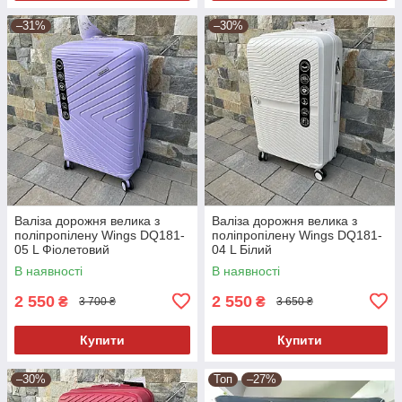
–31%
–30%
Валіза дорожня велика з
Валіза дорожня велика з
поліпропілену Wings DQ181-
поліпропілену Wings DQ181-
05 L Фіолетовий
04 L Білий
В наявності
В наявності
2 550
2 550
₴
₴
3 700 ₴
3 650 ₴
Купити
Купити
–30%
Топ
–27%