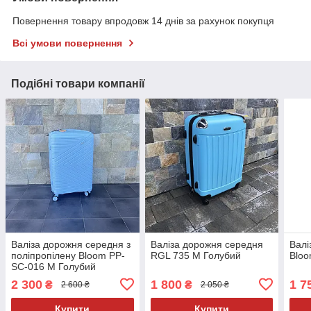
Повернення товару впродовж 14 днів за рахунок покупця
Всі умови повернення
Подібні товари компанії
Валіза дорожня середня з
Валіза дорожня середня
Валі
поліпропілену Bloom PP-
RGL 735 М Голубий
Bloo
SC-016 М Голубий
2 300
1 800
1 7
₴
₴
2 600 ₴
2 050 ₴
Купити
Купити