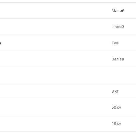
Малий
Новий
а
Так
Валіза
3 кг
50 см
19 см