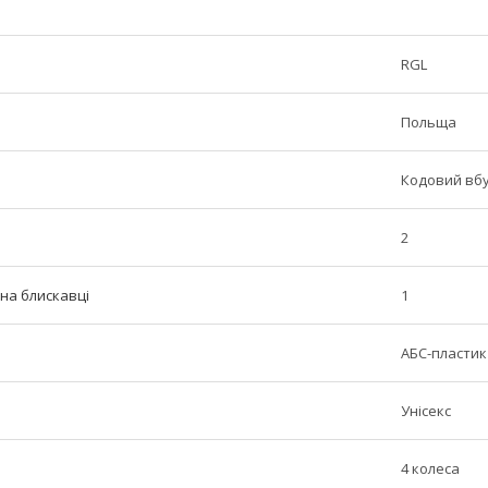
RGL
Польща
Кодовий вб
2
 на блискавці
1
АБС-пластик
Унісекс
4 колеса