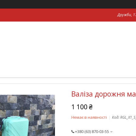
Дружби, 17
Валіза дорожня ма
1 100 ₴
Немає в наявності
Код:
RGL_X1_
+380 (63) 870-03-55