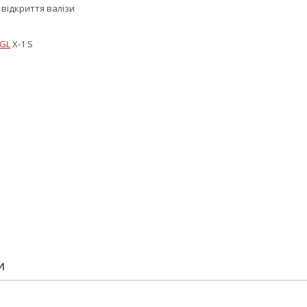
 відкриття валізи
GL
X-1 S
И