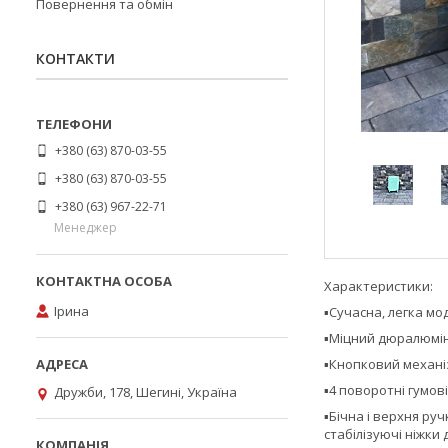
Повернення та обмін
КОНТАКТИ
+380 (63) 870-03-55
+380 (63) 870-03-55
+380 (63) 967-22-71
Менеджер
Характеристики:
Ірина
▪️Сучасна, легка м
▪️Міцний дюралюмін
▪️Кнопковий механ
▪️4 поворотні гумо
Дружби, 178, Шегині, Україна
▪️Бічна і верхня р
стабілізуючі ніжки