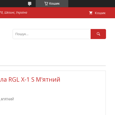
Кошик
8, Шегині, Україна
Кошик
ла RGL X-1 S М'ятний
S_М'ЯТНИЙ