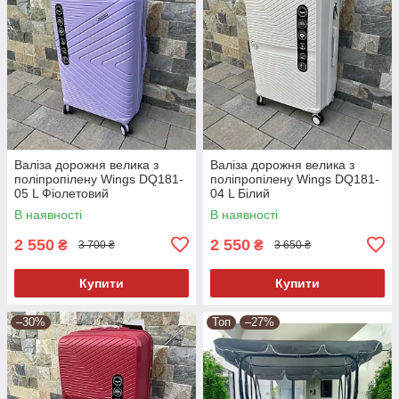
Валіза дорожня велика з
Валіза дорожня велика з
поліпропілену Wings DQ181-
поліпропілену Wings DQ181-
05 L Фіолетовий
04 L Білий
В наявності
В наявності
2 550
2 550
₴
₴
3 700 ₴
3 650 ₴
Купити
Купити
–30%
Топ
–27%