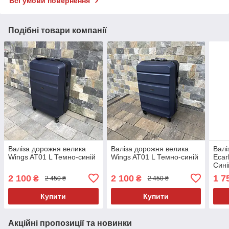
Всі умови повернення
Подібні товари компанії
Валіза дорожня велика
Валіза дорожня велика
Валі
Wings AT01 L Темно-синій
Wings AT01 L Темно-синій
Eca
Сині
2 100
2 100
1 7
₴
₴
2 450 ₴
2 450 ₴
Купити
Купити
Акційні пропозиції та новинки