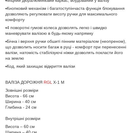
▪️Міцний дюралюмінієвий каркас, вбудований у валізу
▪️Кнопковий механізм і багатоступінчаста функція блокування
дозволяють регулювати висоту ручки для максимального
комфорту
▪️4 поворотні гумові колеса дозволять легко і швидко
маневрувати валізою в будь-якому напрямку
▪️Бічна і верхня ручки обшиті пінним матеріалом (неопреном),
що дозволить носити багаж в руці - комфорт при перенесенні
валізи, натомість стабілізуючі ніжки дозволять покласти його
на землю
▪️Код, який захищає відкриття валізи
ВАЛІЗА ДОРОЖНЯ
RGL
X-1 M
Зовнішні розміри
Висота - 66 см
Ширина - 40 см
Глибина - 24 см
Внутрішні розміри
Висота – 60 см
Ширина – 40 см