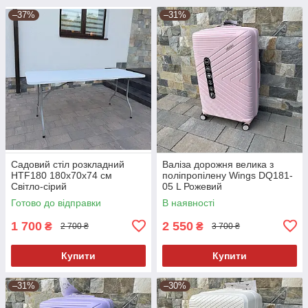
–37%
–31%
Садовий стіл розкладний
Валіза дорожня велика з
HTF180 180х70х74 см
поліпропілену Wings DQ181-
Світло-сірий
05 L Рожевий
Готово до відправки
В наявності
1 700
2 550
₴
₴
2 700 ₴
3 700 ₴
Купити
Купити
–31%
–30%