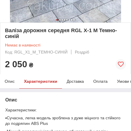
Валіза дорожня середня RGL X-1 М Темно-
синій
Немає в наявності
Код: RGL_X1_M_ТЕМНО-СИНІЙ
Роздріб
2 050
₴
Опис
Характеристики
Доставка
Оплата
Умови 
Опис
Характеристики:
▪️Сучасна, легка модель зроблена з дуже міцного та стійкого
до подряпин ABS Plus