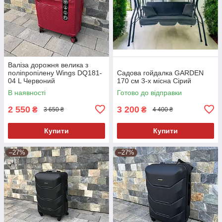
Валіза дорожня велика з
поліпропілену Wings DQ181-
Садова гойдалка GARDEN
04 L Червоний
170 см 3-х місна Сірий
В наявності
Готово до відправки
2 550
3 200
₴
₴
3 650 ₴
4 400 ₴
Купити
Купити
–27%
–27%