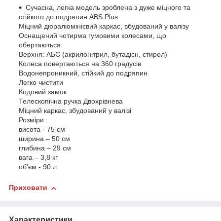
Сучасна, легка модель зроблена з дуже міцного та
стійкого до подряпин ABS Plus
Міцний дюралюмінієвий каркас, вбудований у валізу
Оснащений чотирма гумовими колесами, що
обертаються.
Верхня: АБС (акрилонітрил, бутадієн, стирол)
Колеса повертаються на 360 градусів
Водонепроникний, стійкий до подряпин
Легко чистити
Кодовий замок
Телескопічна ручка Двохрівнева
Міцний каркас, збудований у валізі
Розміри :
висота - 75 см
ширина – 50 см
глибина – 29 см
вага – 3,8 кг
об'єм - 90 л
Приховати
Характеристики