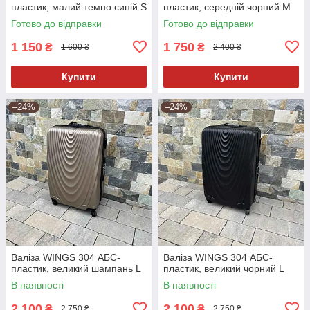
пластик, малий темно синій S
пластик, середній чорний M
Готово до відправки
Готово до відправки
1 150
1 750
₴
₴
1 600 ₴
2 400 ₴
Купити
Купити
–24%
–24%
Валіза WINGS 304 АБС-
Валіза WINGS 304 АБС-
пластик, великий шампань L
пластик, великий чорний L
В наявності
В наявності
2 100
2 100
₴
₴
2 750 ₴
2 750 ₴