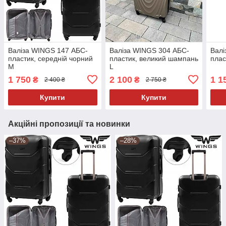
Валіза WINGS 147 АБС-
Валіза WINGS 304 АБС-
Валі
пластик, середній чорний
пластик, великий шампань
плас
M
L
1 750
2 100
1 1
₴
₴
2 400 ₴
2 750 ₴
Купити
Купити
Акційні пропозиції та новинки
–37%
–28%