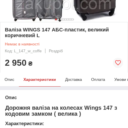
Валіза WINGS 147 АБС-пластик, великий
коричневий L
Немає в наявності
Код: L_147_w_coffe
Роздріб
2 950
₴
Опис
Характеристики
Доставка
Оплата
Умови 
Опис
Дорожня валіза на колесах Wings 147 з
кодовим замком ( велика )
Характеристики: