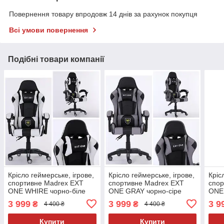
Повернення товару впродовж 14 днів за рахунок покупця
Всі умови повернення
Подібні товари компанії
Крісло геймерське, ігрове,
Крісло геймерське, ігрове,
Кріс
спортивне Madrex EXT
спортивне Madrex EXT
спор
ONE WHIRE чорно-біле
ONE GRAY чорно-сіре
ONE
3 999
3 999
3 9
₴
₴
4 400 ₴
4 400 ₴
Купити
Купити