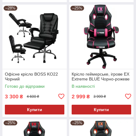
–28%
–25%
Офісне крісло BOSS KO22
Крісло геймерське, ігрове EX
Чорний
Extreme BLUE Чорно-рожеве
Готово до відправки
В наявності
3 300
2 999
₴
₴
4 600 ₴
3 999 ₴
Купити
Купити
–25%
–25%