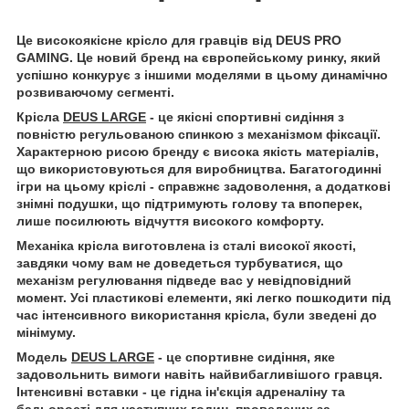
Це високоякісне крісло для гравців від DEUS PRO
GAMING. Це новий бренд на європейському ринку, який
успішно конкурує з іншими моделями в цьому динамічно
розвиваючому сегменті.
Крісла
DEUS LARGE
- це якісні спортивні сидіння з
повністю регульованою спинкою з механізмом фіксації.
Характерною рисою бренду є висока якість матеріалів,
що використовуються для виробництва. Багатогодинні
ігри на цьому кріслі - справжнє задоволення, а додаткові
знімні подушки, що підтримують голову та впоперек,
лише посилюють відчуття високого комфорту.
Механіка крісла виготовлена із сталі високої якості,
завдяки чому вам не доведеться турбуватися, що
механізм регулювання підведе вас у невідповідний
момент. Усі пластикові елементи, які легко пошкодити під
час інтенсивного використання крісла, були зведені до
мінімуму.
Модель
DEUS LARGE
- це спортивне сидіння, яке
задовольнить вимоги навіть найвибагливішого гравця.
Інтенсивні вставки - це гідна ін'єкція адреналіну та
бадьорості для наступних годин, проведених за