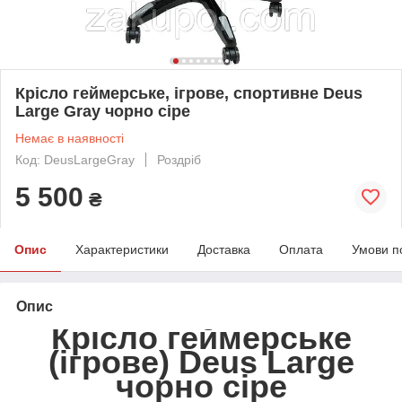
Крісло геймерське, ігрове, спортивне Deus
Large Gray чорно сіре
Немає в наявності
Код: DeusLargeGray
Роздріб
5 500
₴
Опис
Характеристики
Доставка
Оплата
Умови п
Опис
Крісло геймерське
(ігрове) Deus Large
чорно сіре