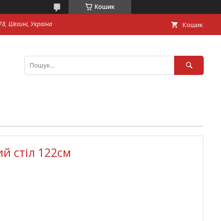
Кошик
8, Шегині, Україна
Кошик
й стіл 122см