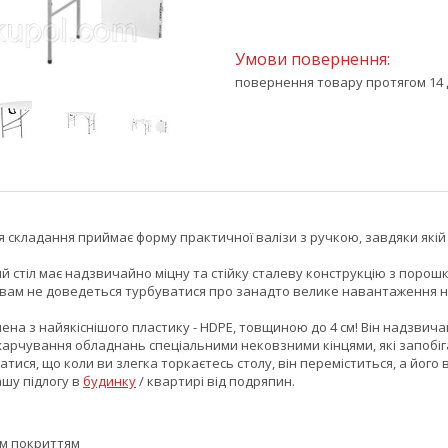
повернення товару протягом 14 
я складання приймає форму практичної валізи з ручкою, завдяки якій
 стіл має надзвичайно міцну та стійку сталеву конструкцію з порош
ам не доведеться турбуватися про занадто велике навантаження на с
ена з найякіснішого пластику - HDPE, товщиною до 4 см! Він надзвичайн
харчування обладнань спеціальними нековзними кінцями, які запобіг
тися, що коли ви злегка торкаєтесь столу, він переміститься, а його 
ашу підлогу в
будинку
/ квартирі від подряпин.
м покриттям