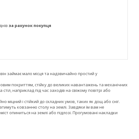
днів
за рахунок покупця
 він займає мало місця та надзвичайно простий у
ковим покриттям, стійку до великих навантажень та механічних
тіл, наприклад під час заходів на свіжому повітрі або
о міцний і стійкий до складних умов, таких як дощ або сніг.
атимуть ковзанню столу на землі. Завдяки їм вам не
вміст опиниться на землі або підлозі. Прогумовані накладки