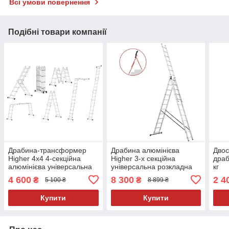
Всі умови повернення
Подібні товари компанії
Драбина-трансформер
Драбина алюмінієва
Двос
Higher 4x4 4-секційна
Higher 3-х секційна
драб
алюмінієва універсальна
універсальна розкладна
кг
розкладна 16 ступ. 4.6м
3х12 щеблів Польща
4 600
8 300
2 4
₴
₴
5 100 ₴
8 899 ₴
Купити
Купити