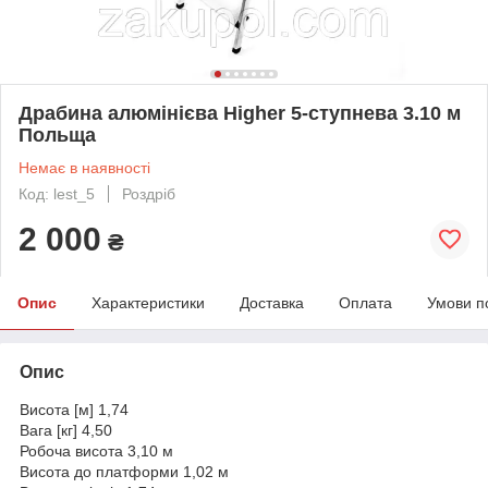
Драбина алюмінієва Higher 5-ступнева 3.10 м
Польща
Немає в наявності
Код: lest_5
Роздріб
2 000
₴
Опис
Характеристики
Доставка
Оплата
Умови п
Опис
Висота [м] 1,74
Вага [кг] 4,50
Робоча висота 3,10 м
Висота до платформи 1,02 м