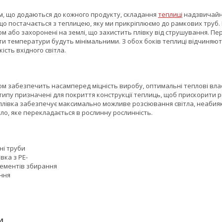
ям, що додаються до кожного продукту, складання
теплиці
надзвичайно
що постачається з теплицею, яку ми прикріплюємо до рамкових труб. 
ом або захоронені на землі, що захистить плівку від струшування. Пе
и температури будуть мінімальними. З обох боків теплиці відчиняють
ість вхідного світла.
ом забезпечить насамперед міцність виробу, оптимальні теплові вла
типу призначені для покриття конструкції теплиць, щоб прискорити рі
лівка забезпечує максимально можливе розсіювання світла, неабияк 
тло, яке перекладається в рослинну рослинність.
ані труби
вка з PE-
лементів збирання
ання
И