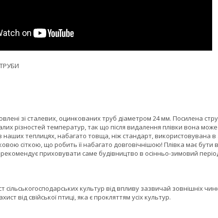
 ТРУБИ
овлені зі сталевих, оцинкованих труб діаметром 24 мм. Посилена стр
алих різностей температур, так що після видалення плівки вона може 
 наших теплицях, набагато товща, ніж стандарт, використовувана в ан
ковою сіткою, що робить її набагато довговічнішою! Плівка має бути в
 рекомендує приховувати саме будівництво в осінньо-зимовий періо
т сільськогосподарських культур від впливу зазвичай зовнішніх чинник
ахист від свійської птиці, яка є прокляттям усіх культур.