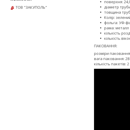
поверхня: 24,
діаметр труби
ТОВ "ЗАКУПОЛЬ"
товщина труби
Колір: зелени
фольга: УФ-фі
рама: металл
кількість розд
кількість віко
ПАКОВАННЯ:
розміри паковання: 1
вага паковання: 28 к
кількість пакетів: 2