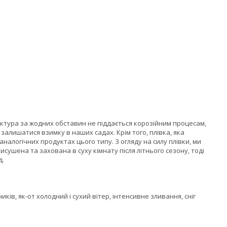
уктура за жодних обставин не піддається корозійним процесам,
залишатися взимку в наших садах. Крім того, плівка, яка
алогічних продуктах цього типу. З огляду на силу плівки, ми
исушена та захована в суху кімнату після літнього сезону, тоді
д.
ів, як-от холодний і сухий вітер, інтенсивне зливання, сніг