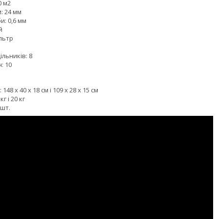
0 м2
: 24 мм
: 0,6 мм
й
льтр
ільників: 8
н: 10
48 x 40 x 18 см і 109 x 28 x 15 см
г і 20 кг
 шт.