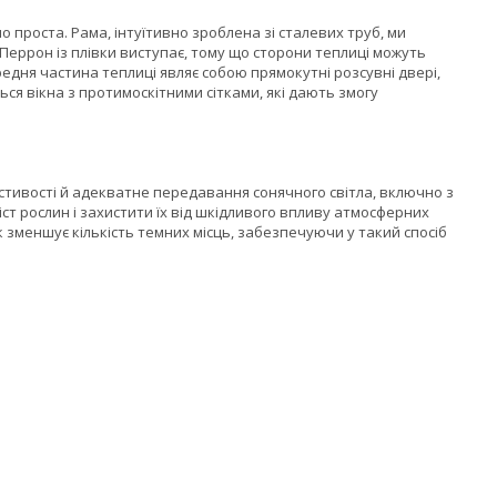
 проста. Рама, інтуїтивно зроблена зі сталевих труб, ми
Перрон із плівки виступає, тому що сторони теплиці можуть
редня частина теплиці являє собою прямокутні розсувні двері,
ся вікна з протимоскітними сітками, які дають змогу
стивості й адекватне передавання сонячного світла, включно з
ст рослин і захистити їх від шкідливого впливу атмосферних
зменшує кількість темних місць, забезпечуючи у такий спосіб