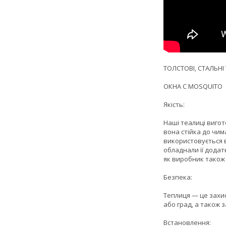
ТОЛСТОВІ, СТАЛЬНІ
ОКНА С MOSQUITO
Якість:
Наші теалиці вигот
вона стійка до чим
використовується в
обладнали її додат
як виробник також
Безпека:
Теплиця — це захис
або град, а також з
Встановлення: