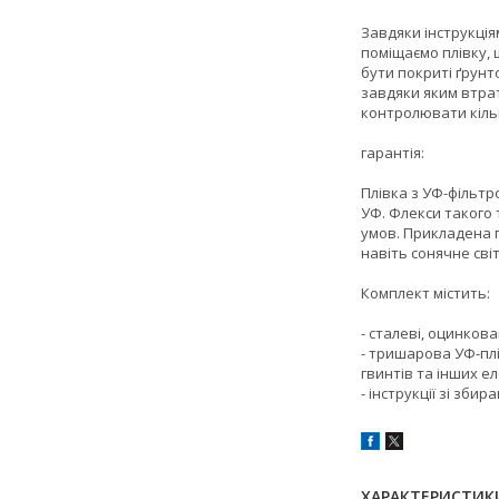
Завдяки інструкці
поміщаємо плівку, 
бути покриті ґрунт
завдяки яким втрат
контролювати кільк
гарантія:
Плівка з УФ-фільтр
УФ. Флекси такого 
умов. Прикладена п
навіть сонячне сві
Комплект містить:
- сталеві, оцинков
- тришарова УФ-плі
гвинтів та інших е
- інструкції зі збир
ХАРАКТЕРИСТИК