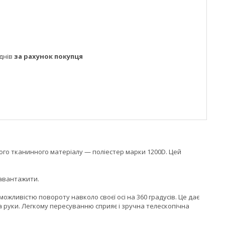
днів
за рахунок покупця
ого тканинного матеріалу — поліестер марки 1200D. Цей
навантажити.
ливістю повороту навколо своєї осі на 360 градусів. Це дає
на руки. Легкому пересуванню сприяє і зручна телескопічна