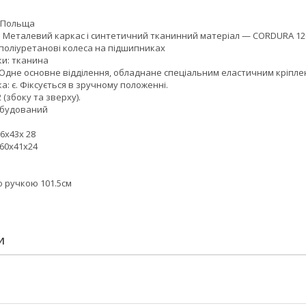
: Польща
: Металевий каркас і синтетичний тканинний матеріал — CORDURA 1200
 4 поліуретанові колеса на підшипниках
ки: тканина
ів: Одне основне відділення, обладнане спеціальним еластичним кріпле
а: є. Фіксується в зручному положенні.
2 (збоку та зверху).
 вбудований
6x43x 28
 60x41x24
ю ручкою 101.5см
И