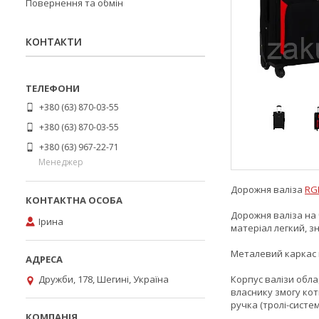
Повернення та обмін
КОНТАКТИ
+380 (63) 870-03-55
+380 (63) 870-03-55
+380 (63) 967-22-71
Менеджер
Дорожня валіза
RG
Дорожня валіза на 
Ірина
матеріал легкий, з
Металевий каркас 
Дружби, 178, Шегині, Україна
Корпус валізи обла
власнику змогу кот
ручка (тролі-систем