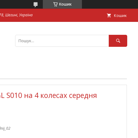
Кошик
8, Шегині, Україна
Кошик
L S010 на 4 колесах середня
nij_02