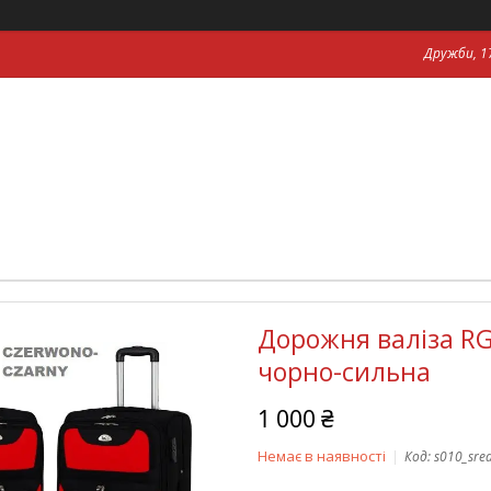
Дружби, 17
Дорожня валіза RG
чорно-сильна
1 000 ₴
Немає в наявності
Код:
s010_sred