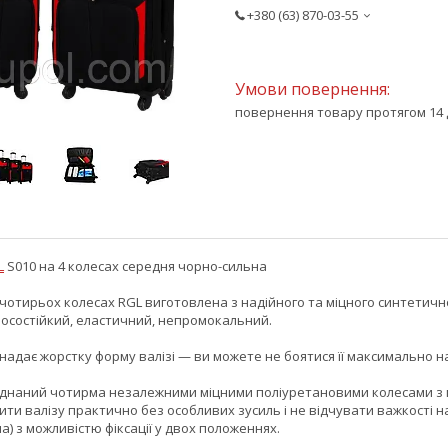
+380 (63) 870-03-55
повернення товару протягом 14 
L
S010 на 4 колесах середня чорно-сильна
чотирьох колесах RGL виготовлена з надійного та міцного синтетичн
носостійкий, еластичний, непромокальний.
надає жорстку форму валізі — ви можете не боятися її максимально 
днаний чотирма незалежними міцними поліуретановими колесами з мож
ити валізу практично без особливих зусиль і не відчувати важкості 
а) з можливістю фіксації у двох положеннях.