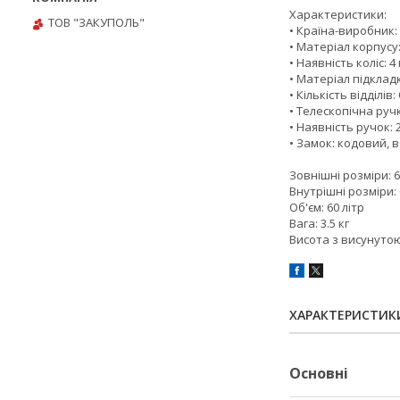
Характеристики:
ТОВ "ЗАКУПОЛЬ"
• Країна-виробник
• Матеріал корпусу
• Наявність коліс:
• Матеріал підклад
• Кількість відділ
• Телескопічна ручк
• Наявність ручок: 
• Замок: кодовий,
Зовнішні розміри: 6
Внутрішні розміри:
Об'єм: 60 літр
Вага: 3.5 кг
Висота з висунуто
ХАРАКТЕРИСТИК
Основні